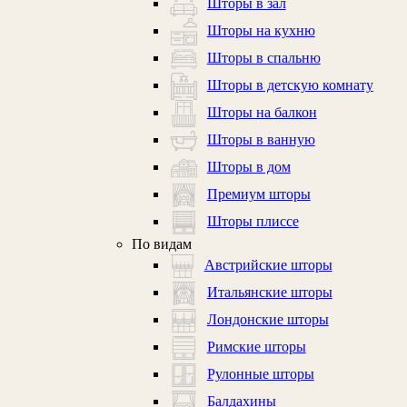
Шторы в зал
Шторы на кухню
Шторы в спальню
Шторы в детскую комнату
Шторы на балкон
Шторы в ванную
Шторы в дом
Премиум шторы
Шторы плиссе
По видам
Австрийские шторы
Итальянские шторы
Лондонские шторы
Римские шторы
Рулонные шторы
Балдахины