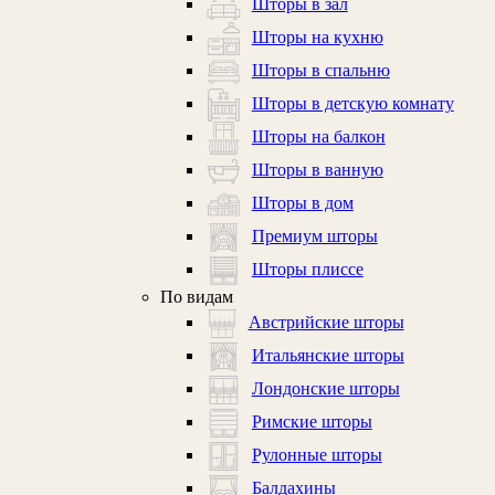
Шторы в зал
Шторы на кухню
Шторы в спальню
Шторы в детскую комнату
Шторы на балкон
Шторы в ванную
Шторы в дом
Премиум шторы
Шторы плиссе
По видам
Австрийские шторы
Итальянские шторы
Лондонские шторы
Римские шторы
Рулонные шторы
Балдахины