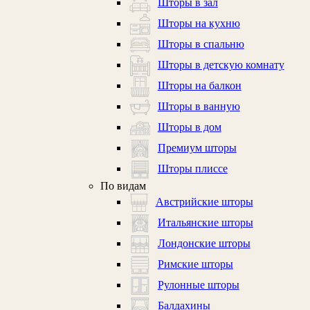
Шторы в зал
Шторы на кухню
Шторы в спальню
Шторы в детскую комнату
Шторы на балкон
Шторы в ванную
Шторы в дом
Премиум шторы
Шторы плиссе
По видам
Австрийские шторы
Итальянские шторы
Лондонские шторы
Римские шторы
Рулонные шторы
Балдахины