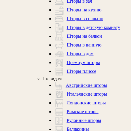
Шторы в зал
Шторы на кухню
Шторы в спальню
Шторы в детскую комнату
Шторы на балкон
Шторы в ванную
Шторы в дом
Премиум шторы
Шторы плиссе
По видам
Австрийские шторы
Итальянские шторы
Лондонские шторы
Римские шторы
Рулонные шторы
Балдахины