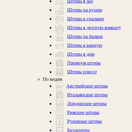
Шторы в зал
Шторы на кухню
Шторы в спальню
Шторы в детскую комнату
Шторы на балкон
Шторы в ванную
Шторы в дом
Премиум шторы
Шторы плиссе
По видам
Австрийские шторы
Итальянские шторы
Лондонские шторы
Римские шторы
Рулонные шторы
Балдахины