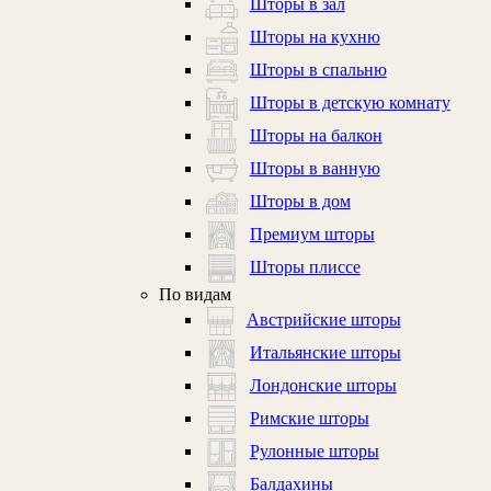
Шторы в зал
Шторы на кухню
Шторы в спальню
Шторы в детскую комнату
Шторы на балкон
Шторы в ванную
Шторы в дом
Премиум шторы
Шторы плиссе
По видам
Австрийские шторы
Итальянские шторы
Лондонские шторы
Римские шторы
Рулонные шторы
Балдахины