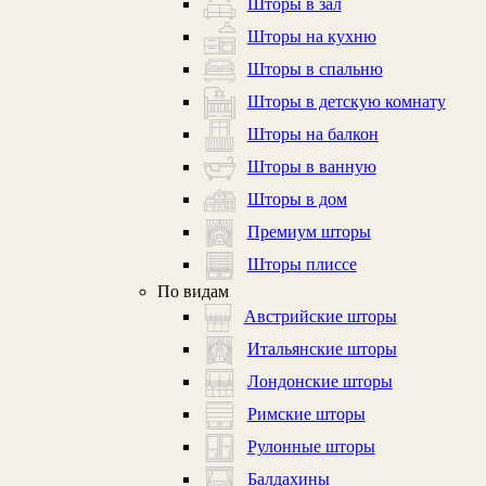
Шторы в зал
Шторы на кухню
Шторы в спальню
Шторы в детскую комнату
Шторы на балкон
Шторы в ванную
Шторы в дом
Премиум шторы
Шторы плиссе
По видам
Австрийские шторы
Итальянские шторы
Лондонские шторы
Римские шторы
Рулонные шторы
Балдахины