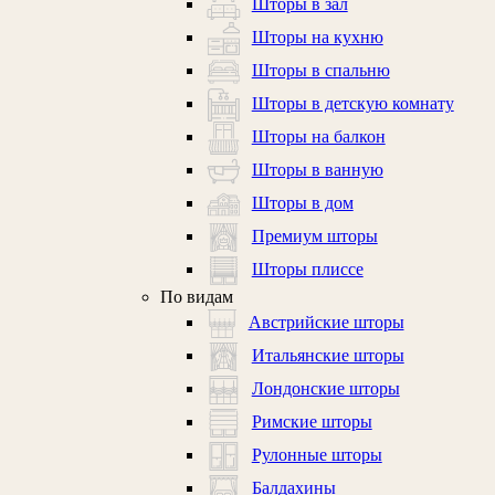
Шторы в зал
Шторы на кухню
Шторы в спальню
Шторы в детскую комнату
Шторы на балкон
Шторы в ванную
Шторы в дом
Премиум шторы
Шторы плиссе
По видам
Австрийские шторы
Итальянские шторы
Лондонские шторы
Римские шторы
Рулонные шторы
Балдахины