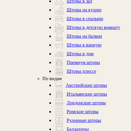
Шторы в зал
Шторы на кухню
Шторы в спальню
Шторы в детскую комнату
Шторы на балкон
Шторы в ванную
Шторы в дом
Премиум шторы
Шторы плиссе
По видам
Австрийские шторы
Итальянские шторы
Лондонские шторы
Римские шторы
Рулонные шторы
Балдахины