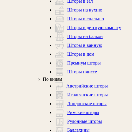
Шторы в зал
Шторы на кухню
Шторы в спальню
Шторы в детскую комнату
Шторы на балкон
Шторы в ванную
Шторы в дом
Премиум шторы
Шторы плиссе
По видам
Австрийские шторы
Итальянские шторы
Лондонские шторы
Римские шторы
Рулонные шторы
Балдахины