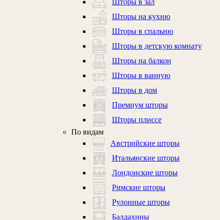
Шторы в зал
Шторы на кухню
Шторы в спальню
Шторы в детскую комнату
Шторы на балкон
Шторы в ванную
Шторы в дом
Премиум шторы
Шторы плиссе
По видам
Австрийские шторы
Итальянские шторы
Лондонские шторы
Римские шторы
Рулонные шторы
Балдахины