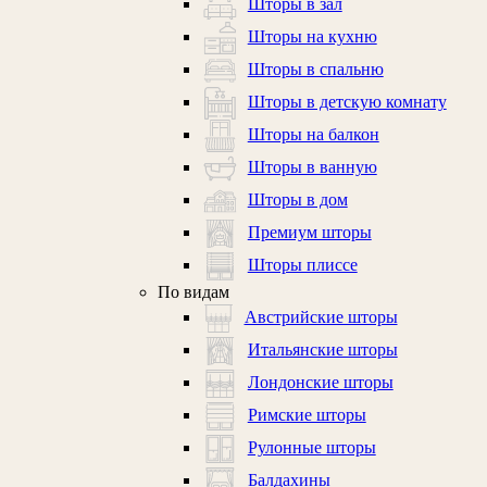
Шторы в зал
Шторы на кухню
Шторы в спальню
Шторы в детскую комнату
Шторы на балкон
Шторы в ванную
Шторы в дом
Премиум шторы
Шторы плиссе
По видам
Австрийские шторы
Итальянские шторы
Лондонские шторы
Римские шторы
Рулонные шторы
Балдахины