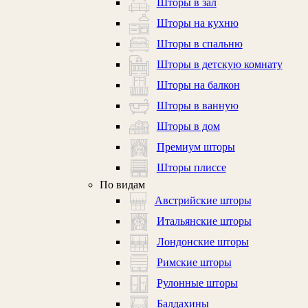
Шторы в зал
Шторы на кухню
Шторы в спальню
Шторы в детскую комнату
Шторы на балкон
Шторы в ванную
Шторы в дом
Премиум шторы
Шторы плиссе
По видам
Австрийские шторы
Итальянские шторы
Лондонские шторы
Римские шторы
Рулонные шторы
Балдахины