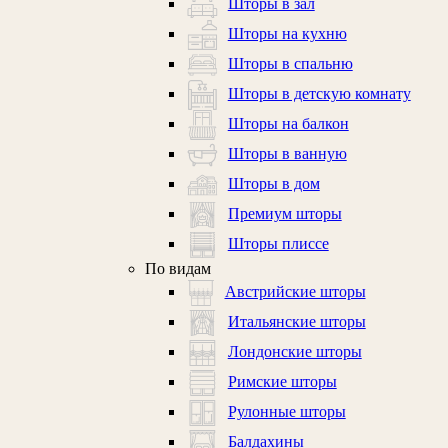
Шторы в зал
Шторы на кухню
Шторы в спальню
Шторы в детскую комнату
Шторы на балкон
Шторы в ванную
Шторы в дом
Премиум шторы
Шторы плиссе
По видам
Австрийские шторы
Итальянские шторы
Лондонские шторы
Римские шторы
Рулонные шторы
Балдахины