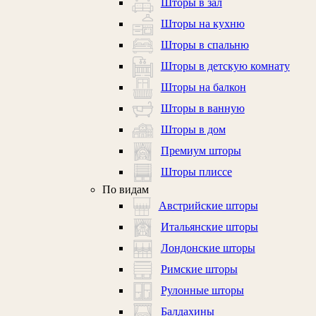
Шторы в зал
Шторы на кухню
Шторы в спальню
Шторы в детскую комнату
Шторы на балкон
Шторы в ванную
Шторы в дом
Премиум шторы
Шторы плиссе
По видам
Австрийские шторы
Итальянские шторы
Лондонские шторы
Римские шторы
Рулонные шторы
Балдахины