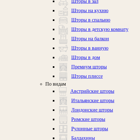
Шторы в зал
Шторы на кухню
Шторы в спальню
Шторы в детскую комнату
Шторы на балкон
Шторы в ванную
Шторы в дом
Премиум шторы
Шторы плиссе
По видам
Австрийские шторы
Итальянские шторы
Лондонские шторы
Римские шторы
Рулонные шторы
Балдахины