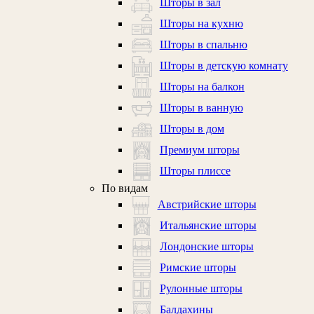
Шторы в зал
Шторы на кухню
Шторы в спальню
Шторы в детскую комнату
Шторы на балкон
Шторы в ванную
Шторы в дом
Премиум шторы
Шторы плиссе
По видам
Австрийские шторы
Итальянские шторы
Лондонские шторы
Римские шторы
Рулонные шторы
Балдахины