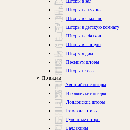
Шторы в зал
Шторы на кухню
Шторы в спальню
Шторы в детскую комнату
Шторы на балкон
Шторы в ванную
Шторы в дом
Премиум шторы
Шторы плиссе
По видам
Австрийские шторы
Итальянские шторы
Лондонские шторы
Римские шторы
Рулонные шторы
Балдахины