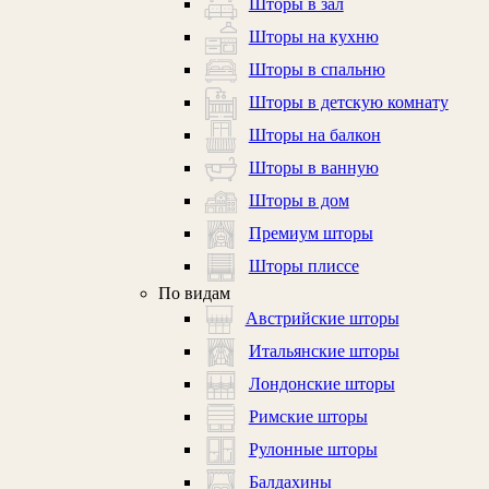
Шторы в зал
Шторы на кухню
Шторы в спальню
Шторы в детскую комнату
Шторы на балкон
Шторы в ванную
Шторы в дом
Премиум шторы
Шторы плиссе
По видам
Австрийские шторы
Итальянские шторы
Лондонские шторы
Римские шторы
Рулонные шторы
Балдахины