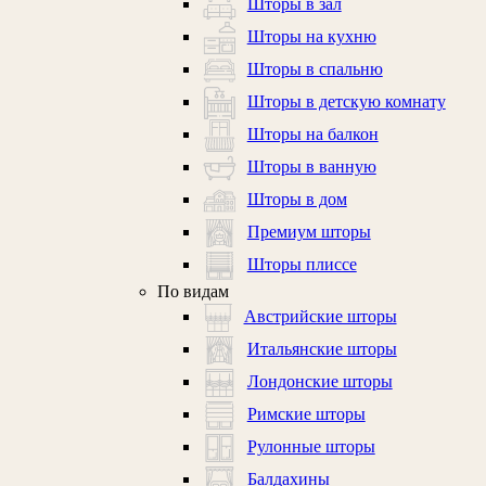
Шторы в зал
Шторы на кухню
Шторы в спальню
Шторы в детскую комнату
Шторы на балкон
Шторы в ванную
Шторы в дом
Премиум шторы
Шторы плиссе
По видам
Австрийские шторы
Итальянские шторы
Лондонские шторы
Римские шторы
Рулонные шторы
Балдахины