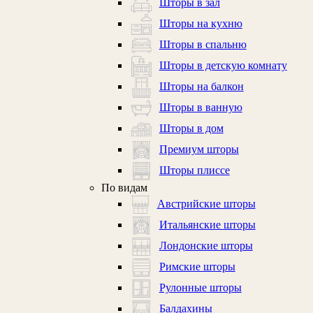
Шторы в зал
Шторы на кухню
Шторы в спальню
Шторы в детскую комнату
Шторы на балкон
Шторы в ванную
Шторы в дом
Премиум шторы
Шторы плиссе
По видам
Австрийские шторы
Итальянские шторы
Лондонские шторы
Римские шторы
Рулонные шторы
Балдахины