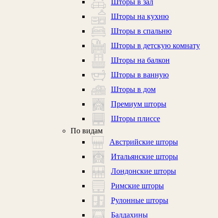
Шторы в зал
Шторы на кухню
Шторы в спальню
Шторы в детскую комнату
Шторы на балкон
Шторы в ванную
Шторы в дом
Премиум шторы
Шторы плиссе
По видам
Австрийские шторы
Итальянские шторы
Лондонские шторы
Римские шторы
Рулонные шторы
Балдахины