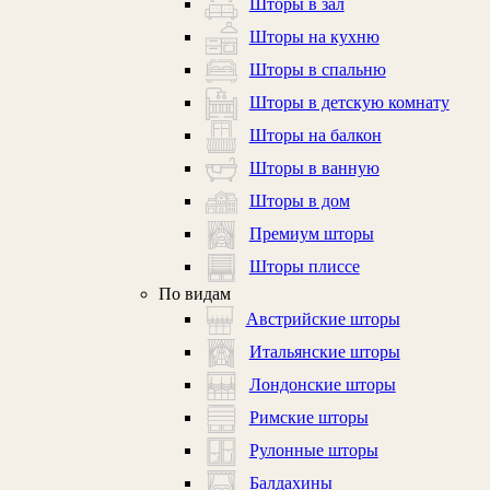
Шторы в зал
Шторы на кухню
Шторы в спальню
Шторы в детскую комнату
Шторы на балкон
Шторы в ванную
Шторы в дом
Премиум шторы
Шторы плиссе
По видам
Австрийские шторы
Итальянские шторы
Лондонские шторы
Римские шторы
Рулонные шторы
Балдахины