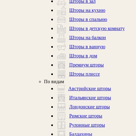
Шторы в зал
Шторы на кухню
Шторы в спальню
Шторы в детскую комнату
Шторы на балкон
Шторы в ванную
Шторы в дом
Премиум шторы
Шторы плиссе
По видам
Австрийские шторы
Итальянские шторы
Лондонские шторы
Римские шторы
Рулонные шторы
Балдахины